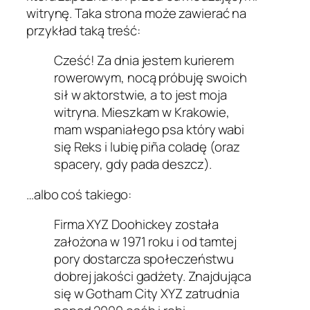
witrynę. Taka strona może zawierać na
przykład taką treść:
Cześć! Za dnia jestem kurierem
rowerowym, nocą próbuję swoich
sił w aktorstwie, a to jest moja
witryna. Mieszkam w Krakowie,
mam wspaniałego psa który wabi
się Reks i lubię piña coladę (oraz
spacery, gdy pada deszcz).
…albo coś takiego:
Firma XYZ Doohickey została
założona w 1971 roku i od tamtej
pory dostarcza społeczeństwu
dobrej jakości gadżety. Znajdująca
się w Gotham City XYZ zatrudnia