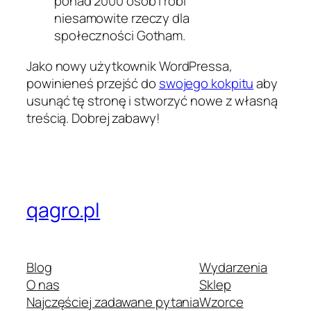
ponad 2000 osób i robi
niesamowite rzeczy dla
społeczności Gotham.
Jako nowy użytkownik WordPressa,
powinieneś przejść do
swojego kokpitu
aby
usunąć tę stronę i stworzyć nowe z własną
treścią. Dobrej zabawy!
qagro.pl
Blog
Wydarzenia
O nas
Sklep
Najczęściej zadawane pytania
Wzorce